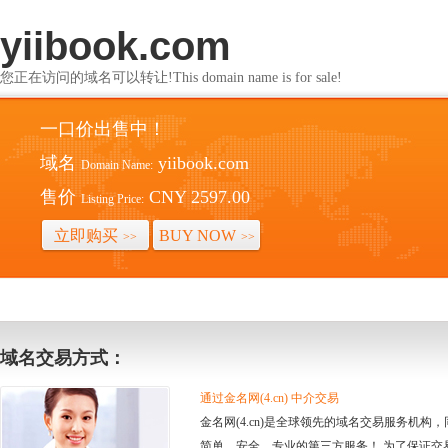
yiibook.com
您正在访问的域名可以转让!This domain name is for sale!
一口价出售中！
域名
yiibook.com
Domain Name:
售价
CNY 2597.00
Listing Price:
立即购买
BUY NOW
>>
>>
域名交易方式：
通过金名网(4.cn) 中介交易
金名网(4.cn)是全球领先的域名交易服务机
简单、安全、专业的第三方服务！ 为了保证交