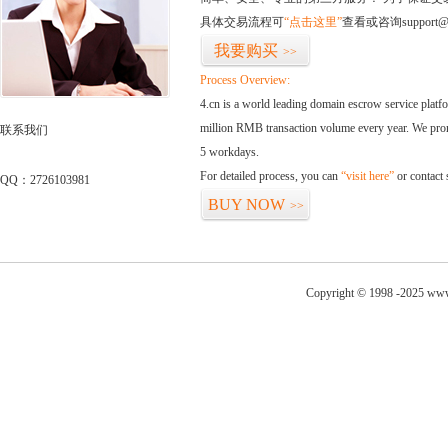
具体交易流程可
“点击这里”
查看或咨询support@
我要购买
>>
Process Overview:
4.cn is a world leading domain escrow service plat
million RMB transaction volume every year. We promi
联系我们
5 workdays.
For detailed process, you can
“visit here”
or contact
QQ：2726103981
BUY NOW
>>
Copyright © 1998 -2025 www